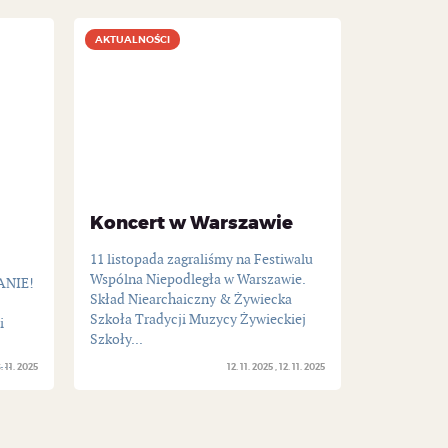
AKTUALNOŚCI
AKTUALNOŚCI
Koncert w Warszawie
11 listopada zagraliśmy na Festiwalu
Wspólna Niepodległa w Warszawie.
ANIE!
Skład Niearchaiczny & Żywiecka
Szkoła Tradycji Muzycy Żywieckiej
i
Szkoły...
..
. 11. 2025
12. 11. 2025
12. 11. 2025