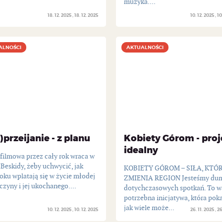
muzyka....
18. 12. 2025
18. 12. 2025
10. 12. 2025
10
ALNOŚCI
ALNOŚCI
AKTUALNOŚCI
AKTUALNOŚCI
)przeijanie - z planu
Kobiety Górom - proj
idealny
 filmowa przez cały rok wraca w
Beskidy, żeby uchwycić, jak
KOBIETY GÓROM – SIŁA, KTÓ
oku wplatają się w życie młodej
ZMIENIA REGION Jesteśmy dum
zyny i jej ukochanego....
dotychczasowych spotkań. To w
potrzebna inicjatywa, która pok
jak wiele może...
10. 12. 2025
10. 12. 2025
26. 11. 2025
26