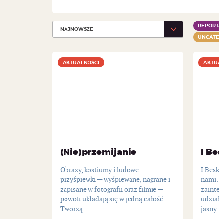
REPORT
UNCATE
AKTUALNOŚCI
AKTUALNOŚCI
AKTU
AKTU
(Nie)przemijanie
I Be
Obrazy, kostiumy i ludowe
I Besk
przyśpiewki — wyśpiewane, nagrane i
nami.
zapisane w fotografii oraz filmie —
zaint
powoli układają się w jedną całość.
udzia
Tworzą...
jasny.