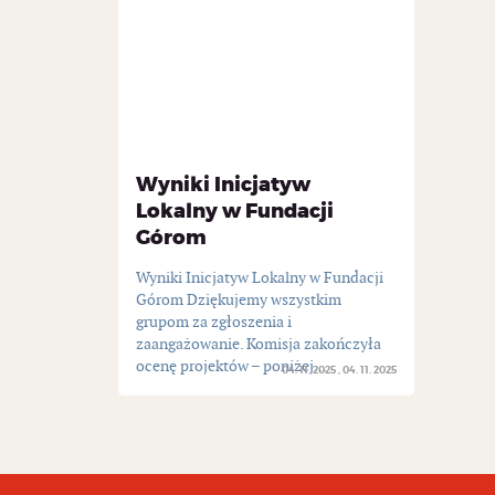
Wyniki Inicjatyw
Lokalny w Fundacji
Górom
Wyniki Inicjatyw Lokalny w Fundacji
Górom Dziękujemy wszystkim
grupom za zgłoszenia i
zaangażowanie. Komisja zakończyła
ocenę projektów – poniżej...
04. 11. 2025
04. 11. 2025