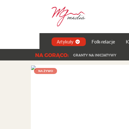
Artykuły
Folk-relacje
K
NA GORĄCO:
GRANTY NA INICJATYWY
NA ŻYWO
Cisiec - Wyciąg Za Gronie
ZOBACZ POZOSTAŁE