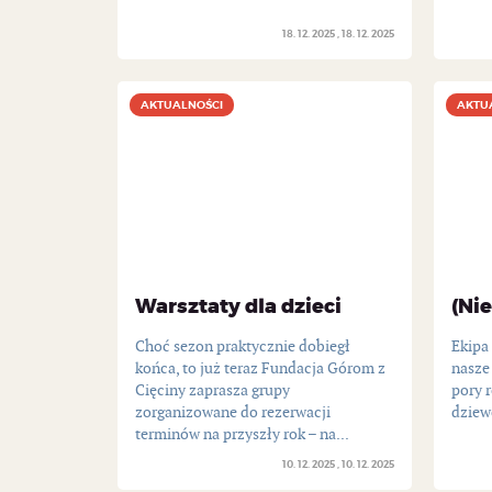
18. 12. 2025
18. 12. 2025
AKTUALNOŚCI
AKTUALNOŚCI
AKTU
AKTU
Warsztaty dla dzieci
(Nie
Choć sezon praktycznie dobiegł
Ekipa
końca, to już teraz Fundacja Górom z
nasze 
Cięciny zaprasza grupy
pory r
zorganizowane do rezerwacji
dziewc
terminów na przyszły rok – na...
10. 12. 2025
10. 12. 2025