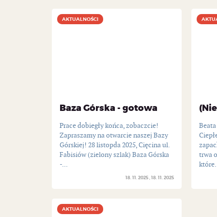
AKTUALNOŚCI
AKTUALNOŚCI
AKTU
AKTU
Baza Górska - gotowa
(Ni
Prace dobiegły końca, zobaczcie!
Beata
Zapraszamy na otwarcie naszej Bazy
Ciepłe
Górskiej! 28 listopda 2025, Cięcina ul.
zapac
Fabisiów (zielony szlak) Baza Górska
trwa o
-...
które.
18. 11. 2025
18. 11. 2025
AKTUALNOŚCI
AKTUALNOŚCI