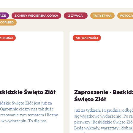
AŻE
Z GMINY WĘGIERSKA GÓRKA
Z ŻYWCA
TURYSTYKA
FOTOGR
GORISED
ALNOŚCI
ALNOŚCI
AKTUALNOŚCI
AKTUALNOŚCI
skidzkie Święto Ziół
Zaproszenie - Beskid
Święto Ziół
idzkie Święto Ziół jest już za
 Ogromnie cieszy nas tak duże
Już za tydzień, 14 grudnia, odbę
eresowanie tym tematem i liczny
się wyjątkowe wydarzenie! Po ra
ł w wydarzeniu. To dla nas
pierwszy! Beskidzkie Święto Zió
..
Będą wykłady, warsztaty i dobra