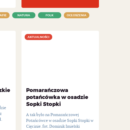
AFIE
NATURA
FOLK
OGŁOSZENIA
AKTUALNOŚCI
AKTUALNOŚCI
zkie
Pomarańczowa
potańcówka w osadzie
Sopki Stopki
dzie
z
A tak było na Pomarańczowej
ł.
Potańcówce w osadzie Sopki Stopki w
Cięcinie. fot. Dominik Imielski