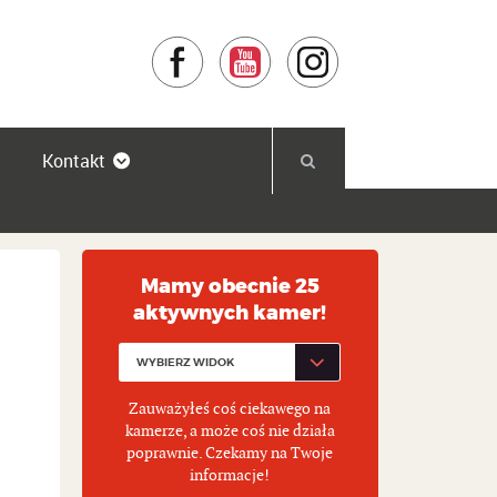
Facebook
YouTube
Instagram
Kontakt
Mamy obecnie 25
aktywnych kamer!
Zauważyłeś coś ciekawego na
kamerze, a może coś nie działa
poprawnie. Czekamy na Twoje
informacje!