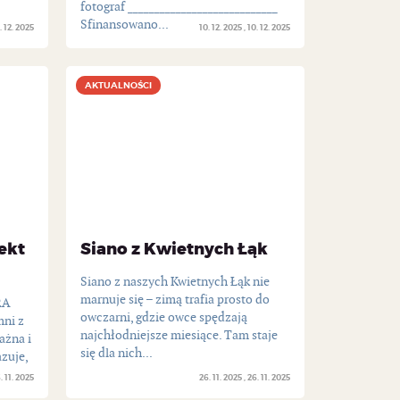
fotograf ____________________________
Sfinansowano...
. 12. 2025
10. 12. 2025
10. 12. 2025
AKTUALNOŚCI
AKTUALNOŚCI
ekt
Siano z Kwietnych Łąk
Siano z naszych Kwietnych Łąk nie
marnuje się – zimą trafia prosto do
RA
owczarni, gdzie owce spędzają
ni z
najchłodniejsze miesiące. Tam staje
ażna i
się dla nich...
azuje,
. 11. 2025
26. 11. 2025
26. 11. 2025