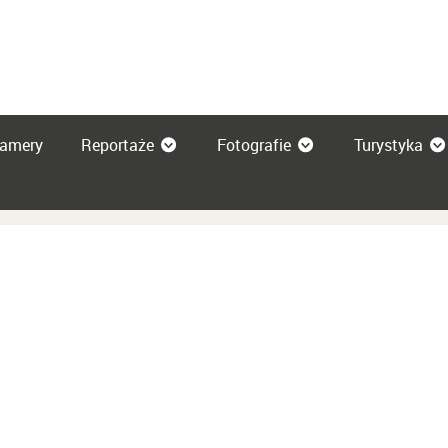
amery
Reportaże
Fotografie
Turystyka
m