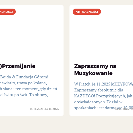
ALNOŚCI
ALNOŚCI
AKTUALNOŚCI
AKTUALNOŚCI
e)Przemijanie
Zapraszamy na
Muzykowanie
 Bojda & Fundacja Górom!
 światło, trawa po kolana,
W Piątek 14.11.2025 MUZYKOW
h siana i ten moment, gdy dzień
Zapraszamy absolutnie dla
d świtu po świt. To obrazy,
KAŻDEGO! Początkujących, jak 
..
doświadczonych. Udział w
spotkaniach jest darmowy. 19:00.
13. 11. 2025
13. 11. 2025
13. 11. 2025
13