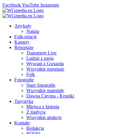
Facebook
YouTube
Instagram
Artykuły
Natura
Folk-relacje
Kamery
Reportaże
Transmisje Live
Ludzie z pasją
Wywiad z Gwiazdą
Wszystkie reportaże
Folk
Fotografie
Stare fotografie
Wszystkie materiały
Dawna Cięcina - Kroniki
Turystyka
Miejsca z historią
Z tradycją
Wszystkie atrakcje
Kontakt
Redakcja
RODO