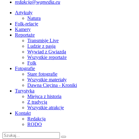
redakcja@wgmedia.eu
Artykuły
Natura
Folk-relacje
Kamery
Reportaże
Transmisje Live
Ludzie z pasją
Wywiad z Gwiazdą
Wszystkie reportaże
Folk
Fotografie
Stare fotografie
Wszystkie materiały
Dawna Cięcina - Kroniki
Turystyka
Miejsca z historią
Z tradycją
Wszystkie atrakcje
Kontakt
Redakcja
RODO