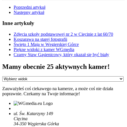
Poprzedni artykuł
Następny artykuł
Inne artykuły
Zdjęcia szkoły podstawowej nr 2 w Cięcinie z lat 60/70
Koszarawa na starej fotografii
Święto 1 Maja w Węgierskiej Górce
Piękne widoki z kamer WGmedia
Czarny Staw Gąsienicowy, który okazał się być biały
Mamy obecnie 25 aktywnych kamer!
Zauważyłeś coś ciekawego na kamerze, a może coś nie działa
poprawnie. Czekamy na Twoje informacje!
ul. Św. Katarzyny 149
Cięcina
34-350
Węgierska Górka