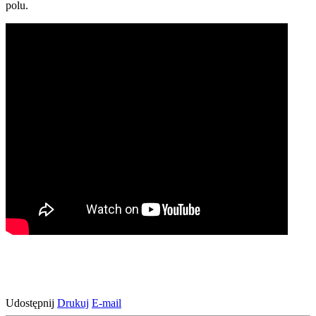
polu.
Udostępnij
Drukuj
E-mail